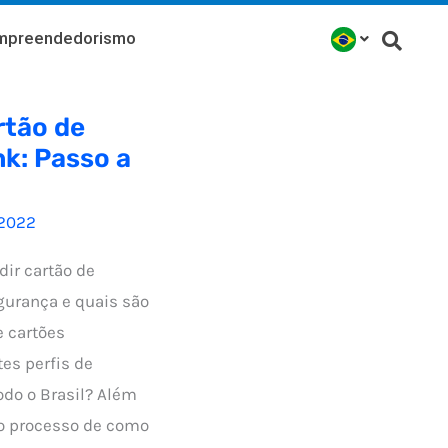
mpreendedorismo
rtão de
k: Passo a
2022
ir cartão de
gurança e quais são
e cartões
tes perfis de
odo o Brasil? Além
 o processo de como