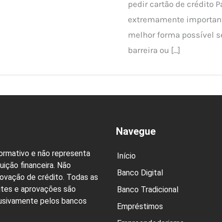
pedir cartão de crédito 
extremamente important
melhor forma possível
barreira ou […]
Navegue
formativo e não representa
Início
uição financeira. Não
Banco Digital
rovação de crédito. Todas as
ites e aprovações são
Banco Tradicional
lusivamente pelos bancos
Empréstimos