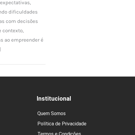
expectativas,
do dificuldades
das com decisões
 contexto,
ns ao empreender é
]
Institucional
Quem Somos
Política de Privacidade
Termos e Condições