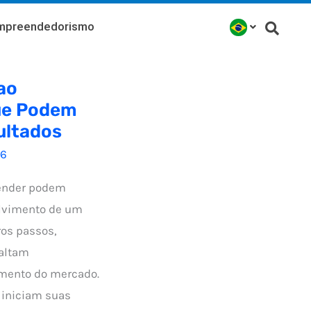
mpreendedorismo
ao
ue Podem
ultados
26
ender podem
lvimento de um
ros passos,
altam
mento do mercado.
iniciam suas