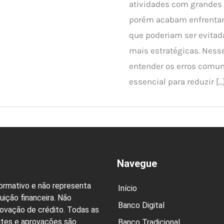
atividades com grandes 
porém acabam enfrentan
que poderiam ser evita
mais estratégicas. Nesse
entender os erros comu
essencial para reduzir […
Navegue
formativo e não representa
Início
uição financeira. Não
Banco Digital
rovação de crédito. Todas as
ites e aprovações são
Banco Tradicional