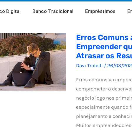
o Digital
Banco Tradicional
Empréstimos
E
Erros Comuns 
Empreender q
Atrasar os Res
Davi Trofelli
/
26/03/20
Erros comuns ao empre
comprometer o desenvo
negócio logo nos primei
especialmente quando f
planejamento e conheci
Muitos empreendedores 