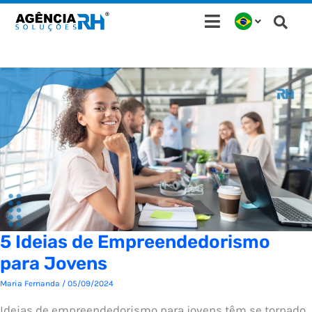
Ir
para
o
conteúdo
5 Ideias de Empreendedorismo
para Jovens
Maria Fernanda
/
05/09/2024
Ideias de empreendedorismo para jovens têm se tornado