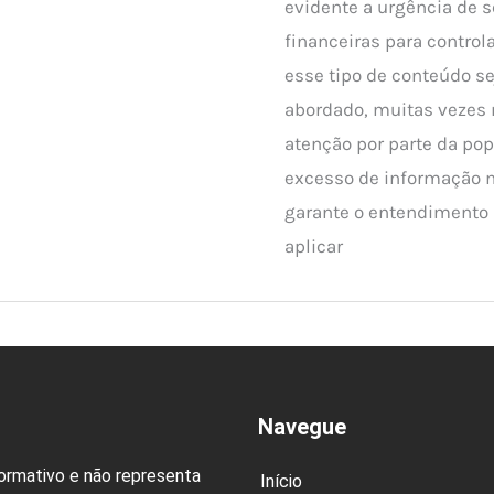
evidente a urgência de s
financeiras para control
esse tipo de conteúdo 
abordado, muitas vezes 
atenção por parte da popu
excesso de informação
garante o entendimento 
aplicar
Navegue
formativo e não representa
Início