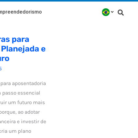
mpreendedorismo
ras para
Planejada e
uro
5
 para aposentadoria
 passo essencial
uir um futuro mais
 porque, ao adotar
nceira e investir de
cria um plano