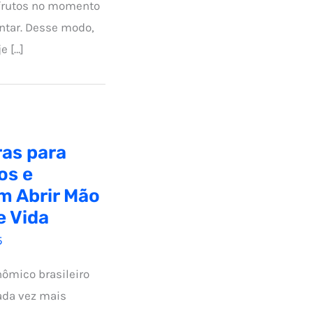
 frutos no momento
ntar. Desse modo,
e […]
ras para
os e
m Abrir Mão
e Vida
5
ômico brasileiro
ada vez mais