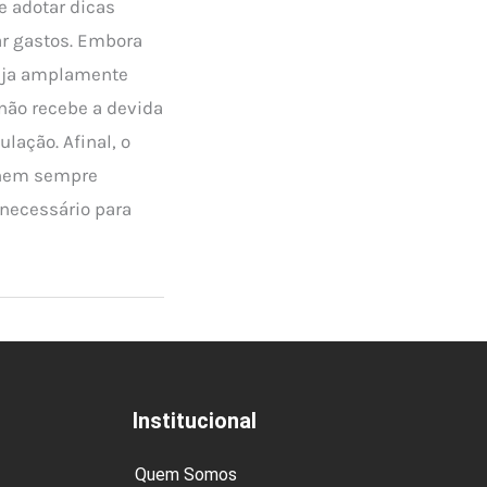
e adotar dicas
ar gastos. Embora
seja amplamente
não recebe a devida
lação. Afinal, o
 nem sempre
necessário para
Institucional
Quem Somos