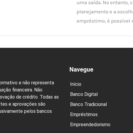
uma saída. No entanto,
planejamento e a escolh
empréstimo, é possível r
Navegue
formativo e não representa
Início
uição financeira. Não
Banco Digital
rovação de crédito. Todas as
ites e aprovações são
Banco Tradicional
lusivamente pelos bancos
Empréstimos
Empreendedorismo