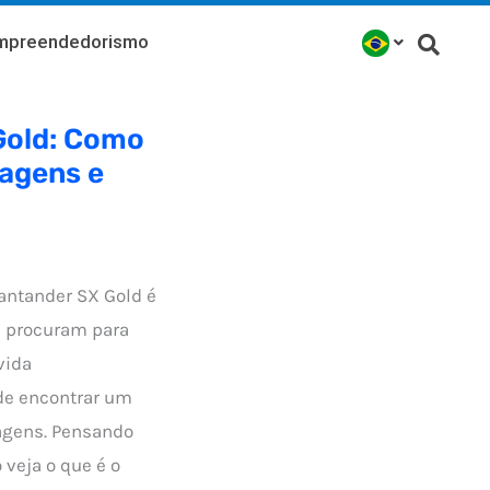
mpreendedorismo
Gold: Como
agens e
antander SX Gold é
s procuram para
vida
de encontrar um
agens. Pensando
 veja o que é o