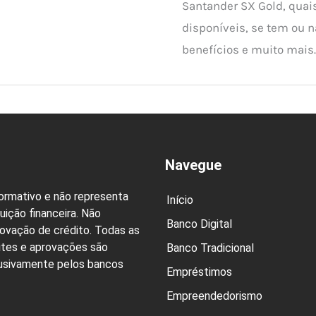
Santander SX Gold, quais
disponíveis, se tem ou 
benefícios e muito mais.
Navegue
formativo e não representa
Início
uição financeira. Não
Banco Digital
rovação de crédito. Todas as
ites e aprovações são
Banco Tradicional
lusivamente pelos bancos
Empréstimos
Empreendedorismo