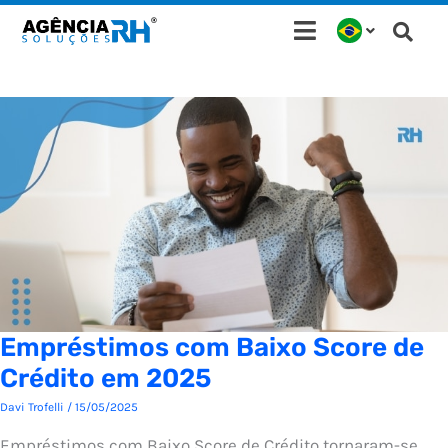
Ir
para
o
conteúdo
Empréstimos com Baixo Score de
Crédito em 2025
Davi Trofelli
/
15/05/2025
Empréstimos com Baixo Score de Crédito tornaram-se