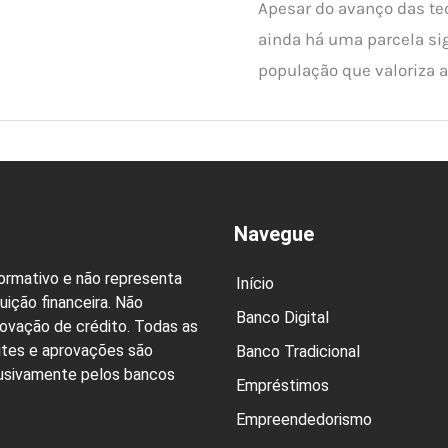
Apesar do avanço das tec
ainda há uma parcela sig
população que valoriza a
Navegue
formativo e não representa
Início
uição financeira. Não
Banco Digital
rovação de crédito. Todas as
ites e aprovações são
Banco Tradicional
lusivamente pelos bancos
Empréstimos
Empreendedorismo