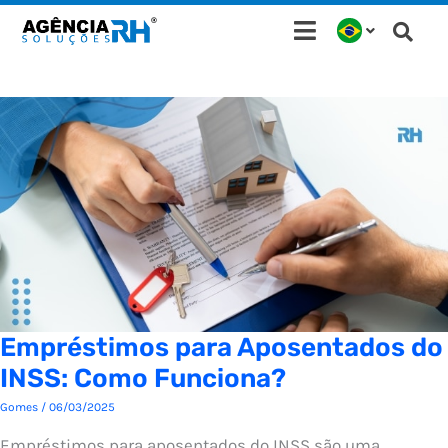
Ir
para
o
conteúdo
Empréstimos para Aposentados do
INSS: Como Funciona?
Gomes
/
06/03/2025
Empréstimos para aposentados do INSS são uma