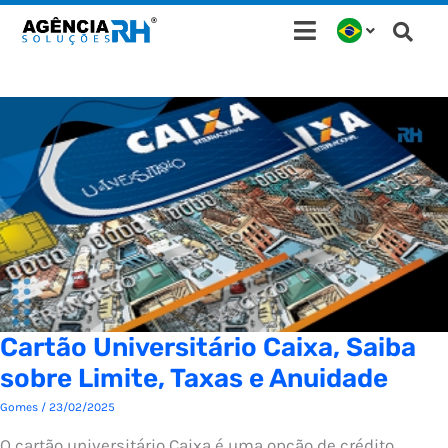
Ir
para
o
conteúdo
Cartão Universitário Caixa, Saiba
sobre Limite, Taxas e Anuidade
Gomes
/
23/02/2025
O cartão universitário Caixa é uma opção de crédito