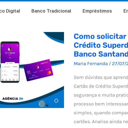
o Digital
Banco Tradicional
Empréstimos
E
Como solicitar
Crédito Superd
Banco Santand
Maria Fernanda
/
27/07/
Sem dúvidas que aprende
Cartão de Crédito Superd
segurança e muita prati
processo bem interessa
simples, quando compa
cartões. Analise ainda n