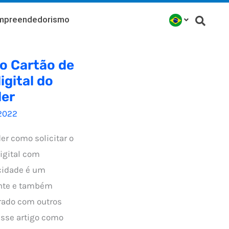
mpreendedorismo
 o Cartão de
igital do
er
2022
r como solicitar o
igital com
cidade é um
nte e também
rado com outros
esse artigo como