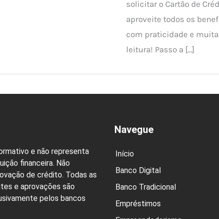
solicitar o Cartão de Cré
aproveite todos os benef
com praticidade e muita
leitura! Passo a […]
Navegue
formativo e não representa
Início
uição financeira. Não
Banco Digital
rovação de crédito. Todas as
ites e aprovações são
Banco Tradicional
lusivamente pelos bancos
Empréstimos