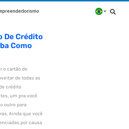
mpreendedorismo
o De Crédito
iba Como
r o cartão de
veitar de todas as
de crédito
tes, um pra você
 o outro para
ras. Ainda que você
denciadas por causa