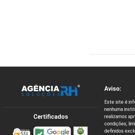
Aviso:
Este site é in
nenhuma instit
Certificados
realizamos ap
condições, lim
definidos exc