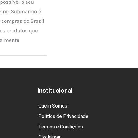
 possível o seu
rino. Submarino é
 compras do Brasil
os produtos que
palmente
Institucional
Quem Somos
Política de Privacidade
Termos e Condições
Disclaimer