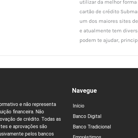
utilizar da melhor forma
cartão de crédito Subma
um dos maiores sites de
e atualmente tem divers
podem te ajudar, princi
Navegue
formativo e não representa
Início
uição financeira. Não
Banco Digital
rovação de crédito. Todas as
ites e aprovações são
Banco Tradicional
lusivamente pelos bancos
Empréstimos