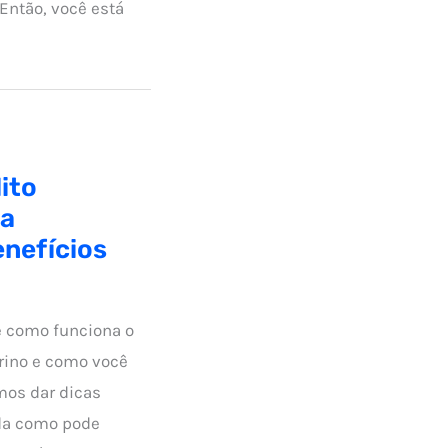
Então, você está
ito
ja
nefícios
e como funciona o
rino e como você
amos dar dicas
nda como pode