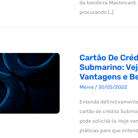
da bandeira Mastercard. 
procurando […]
Cartão De Créd
Submarino: Ve
Vantagens e Be
Meiva
/
30/05/2022
Entenda definitivament
cartão de crédito Subma
pode solicitá-lo. Hoje v
práticas para que ente