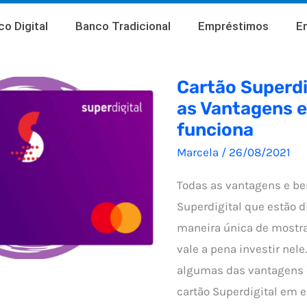
o Digital
Banco Tradicional
Empréstimos
E
Cartão Superdi
as Vantagens 
funciona
Marcela
/
26/08/2021
Todas as vantagens e be
Superdigital que estão 
maneira única de mostra
vale a pena investir nele
algumas das vantagens 
cartão Superdigital em e