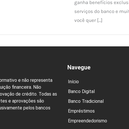
ganha benefícios exclus
serviços do banco e muit
você quer […]
Navegue
formativo e não representa
Início
uição financeira. Não
Banco Digital
rovação de crédito. Todas as
ites e aprovações são
Banco Tradicional
lusivamente pelos bancos
Empréstimos
Empreendedorismo