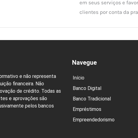
em seus serviços e favo
clientes por conta da pra
Navegue
formativo e não representa
Início
uição financeira. Não
Banco Digital
rovação de crédito. Todas as
ites e aprovações são
Banco Tradicional
lusivamente pelos bancos
Empréstimos
Empreendedorismo