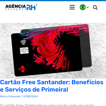
Ir
para
o
conteúdo
Cartão Free Santander: Benefícios
e Serviços de Primeira!
Maria Fernanda
/
12/06/2024
O cartão Free Santander é uma opção cada vez mais