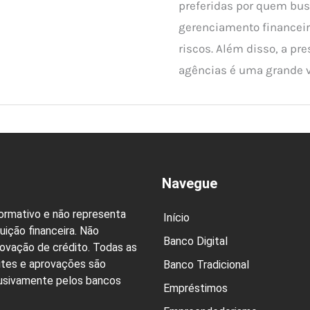
preferidas por quem bu
gerenciamento financeir
riscos. Além disso, a pre
agências é uma grande v
Navegue
formativo e não representa
Início
uição financeira. Não
Banco Digital
rovação de crédito. Todas as
ites e aprovações são
Banco Tradicional
lusivamente pelos bancos
Empréstimos