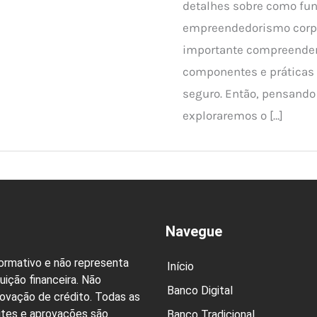
detalhes sobre como fun
empreendedorismo corpo
importante compreender
componentes e práticas
seguro. Então, pensando
exploraremos o […]
Navegue
formativo e não representa
Início
uição financeira. Não
Banco Digital
rovação de crédito. Todas as
ites e aprovações são
Banco Tradicional