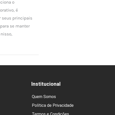
ciona o
rativo, é
 seus principais
 para se manter
 nisso,
Institucional
Quem Somos
Política de Privacidade
Termos e Condições