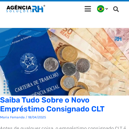
Ir
para
o
conteúdo
Saiba Tudo Sobre o Novo
Empréstimo Consignado CLT
Maria Fernanda
/
18/04/2025
Antes de qualquer coisa, o empréstimo consignado CLT é