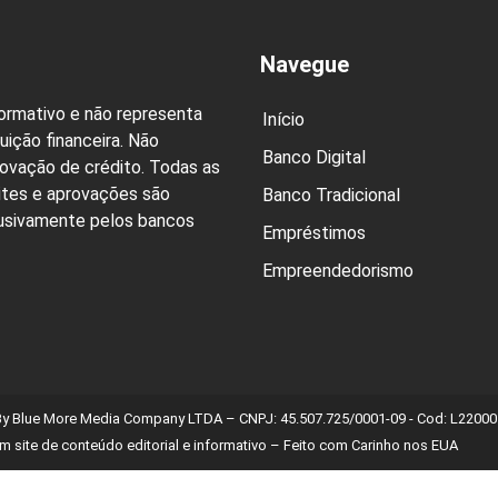
Navegue
formativo e não representa
Início
uição financeira. Não
Banco Digital
rovação de crédito. Todas as
ites e aprovações são
Banco Tradicional
lusivamente pelos bancos
Empréstimos
Empreendedorismo
By Blue More Media Company LTDA – CNPJ: 45.507.725/0001-09 - Cod: L220001
m site de conteúdo editorial e informativo – Feito com Carinho nos EUA