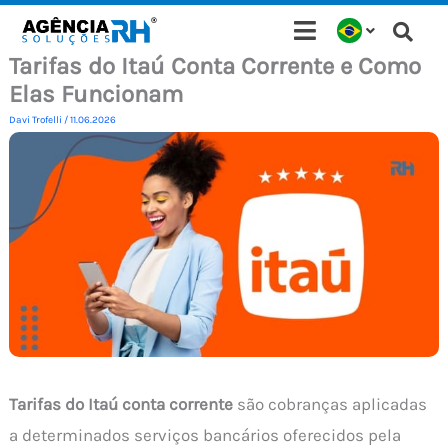
Ir
para
Tarifas do Itaú Conta Corrente e Como
o
Elas Funcionam
conteúdo
Davi Trofelli
/
11.06.2026
Tarifas do Itaú conta corrente
são cobranças aplicadas
a determinados serviços bancários oferecidos pela