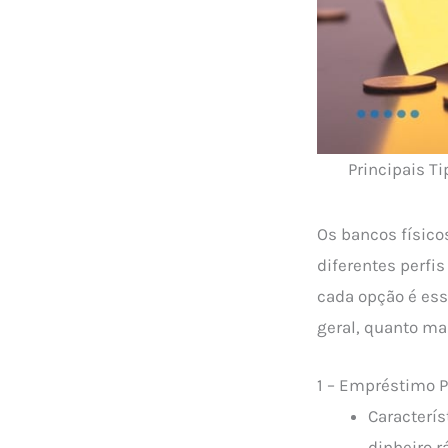
Principais Ti
Os bancos físico
diferentes perfi
cada opção é ess
geral, quanto mai
1 – Empréstimo 
Caracterís
dinheiro r