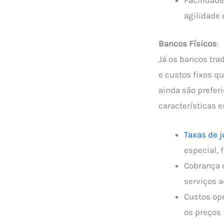
agilidade 
Bancos Físicos
:
Já os bancos tra
e custos fixos q
ainda são prefer
características e
Taxas de 
especial, 
Cobrança d
serviços a
Custos ope
os preços 