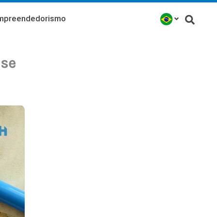
mpreendedorismo
ise