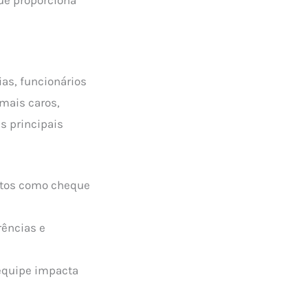
as, funcionários
mais caros,
s principais
utos como cheque
rências e
 equipe impacta