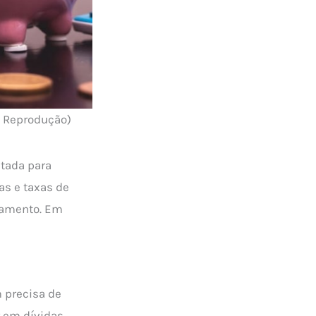
o: Reprodução)
ltada para
as e taxas de
idamento. Em
m precisa de
r em dívidas,