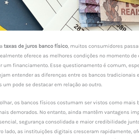
ma
taxas de juros banco físico
, muitos consumidores passam
 realmente oferece as melhores condições no momento de 
zar um financiamento. Esse questionamento é comum, esp
jam entender as diferenças entre os bancos tradicionais e 
 um pode se destacar em relação ao outro.
lhar, os bancos físicos costumam ser vistos como mais b
ais demorados. No entanto, ainda mantêm vantagens imp
encial, segurança consolidada e maior credibilidade jun
ro lado, as instituições digitais cresceram rapidamente, o