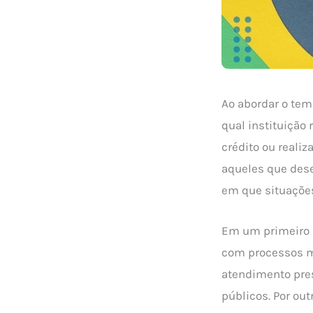
Ao abordar o te
qual instituição
crédito ou reali
aqueles que dese
em que situações
Em um primeiro o
com processos m
atendimento pres
públicos. Por out