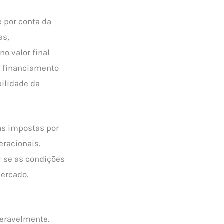
 por conta da
as,
o valor final
, financiamento
bilidade da
as impostas por
eracionais.
r se as condições
mercado.
deravelmente.