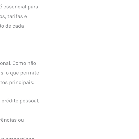
é essencial para
s, tarifas e
ão de cada
ional. Como não
s, o que permite
tos principais:
crédito pessoal,
rências ou
que proporciona