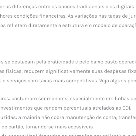
r as diferenças entre os bancos tradicionais e os digitais 
res condições financeiras. As variações nas taxas de juro
dos refletem diretamente a estrutura e o modelo de operaç
is se destacam pela praticidade e pelo baixo custo operac
 físicas, reduzem significativamente suas despesas fixa
s e serviços com taxas mais competitivas. Veja alguns pon
juros: costumam ser menores, especialmente em linhas de 
 investimentos que rendem percentuais atrelados ao CDI.
duzidas: a maioria não cobra manutenção de conta, transfe
de cartão, tornando-se mais acessíveis.
 de acesso: Você faz todas as operações por aplicativo, o 