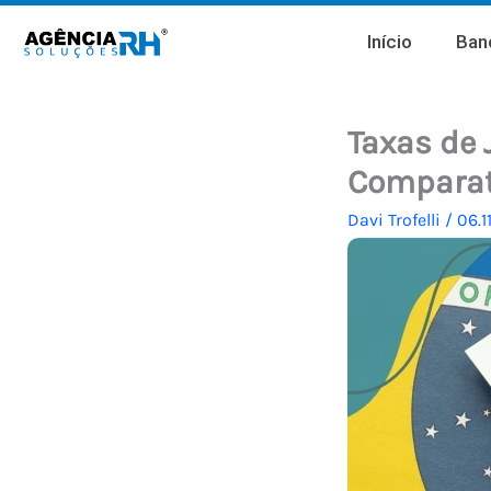
Ir
Início
Banc
para
o
conteúdo
Taxas de 
Comparati
Davi Trofelli
/
06.1