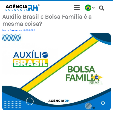
Ir
para
Auxílio Brasil e Bolsa Família é a
o
mesma coisa?
conteúdo
Maria Fernanda
/
13.08.2023