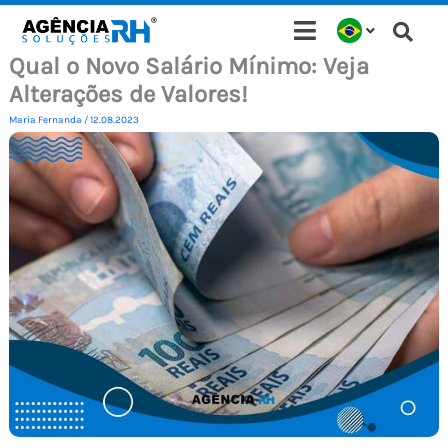
Ir
para
Qual o Novo Salário Mínimo: Veja
o
Alterações de Valores!
conteúdo
Maria Fernanda
/
12.08.2023