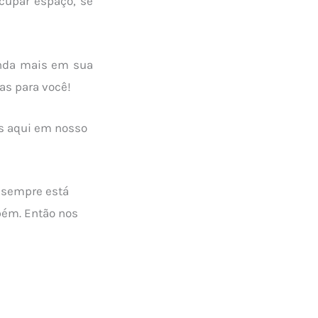
ocupar espaço, se
inda mais em sua
as para você!
s aqui em nosso
 sempre está
bém. Então nos