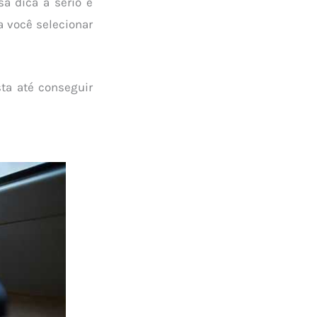
a dica a sério e
a você selecionar
ta até conseguir