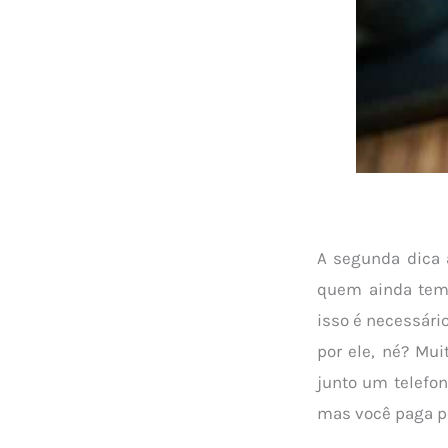
A segunda dica a
quem ainda tem 
isso é necessári
por ele, né? M
junto um telefon
mas você paga po