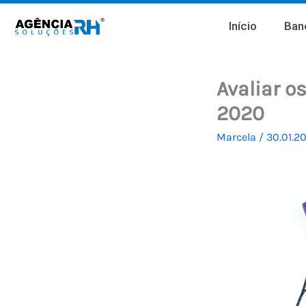
Ir
Início
Banc
para
o
conteúdo
Avaliar o
2020
Marcela
/
30.01.2