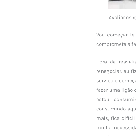
Avaliar os 
Vou começar te
compromete a faz
Hora de reavali
renegociar, eu f
serviço e começa
fazer uma lição 
estou consumin
consumindo aque
mais, fica difíci
minha necessidad