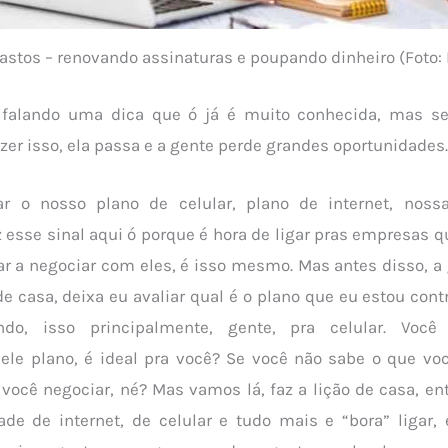
gastos – renovando assinaturas e poupando dinheiro (Foto:
 falando uma dica que ó já é muito conhecida, mas se
er isso, ela passa e a gente perde grandes oportunidades.
ar o nosso plano de celular, plano de internet, noss
iz esse sinal aqui ó porque é hora de ligar pras empresas 
r a negociar com eles, é isso mesmo. Mas antes disso, a
de casa, deixa eu avaliar qual é o plano que eu estou cont
do, isso principalmente, gente, pra celular. Você
le plano, é ideal pra você? Se você não sabe o que voc
l você negociar, né? Mas vamos lá, faz a lição de casa, en
e de internet, de celular e tudo mais e “bora” ligar, 