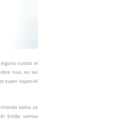
 alguns custos aí
obre isso, eu sei
go super especial
anhando todos os
cê! Então vamos