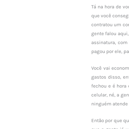
Tá na hora de vo
que você consegu
contratou um com
gente falou aqui
assinatura, com 
pagou por ele, p
Você vai economi
gastos disso, en
fechou e é hora 
celular, né, a ge
ninguém atende o
Então por que qu