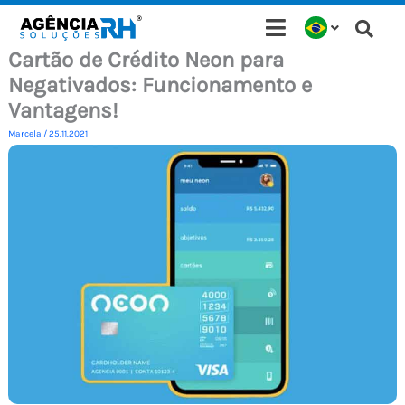
Ir
para
Cartão de Crédito Neon para
o
Negativados: Funcionamento e
conteúdo
Vantagens!
Marcela
/
25.11.2021