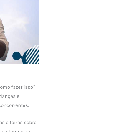
omo fazer isso?
danças e
concorrentes.
as e feiras sobre
e seu tempo de