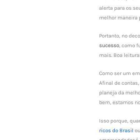
alerta para os s
melhor maneira p
Portanto, no deco
sucesso
, como f
mais. Boa leitura
Como ser um em
Afinal de contas
planeja da melh
bem, estamos no
Isso porque, qu
ricos do Brasil
ou
empreendedor é 