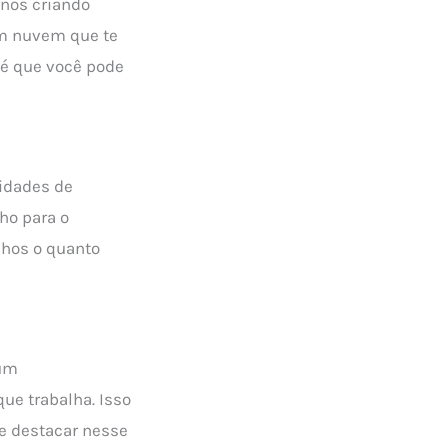
enos criando
em nuvem que te
 é que você pode
idades de
ho para o
lhos o quanto
 um
ue trabalha. Isso
e destacar nesse