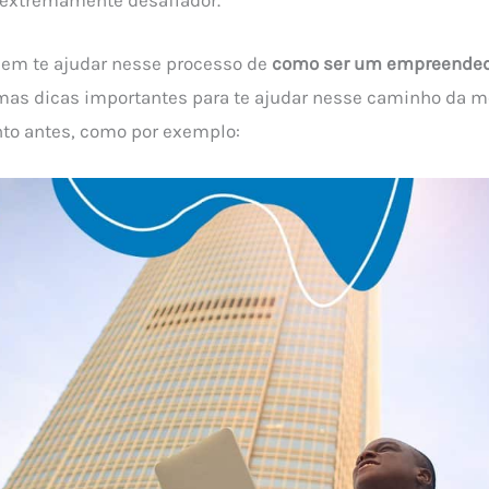
 em te ajudar nesse processo de
como ser um empreended
as dicas importantes para te ajudar nesse caminho da m
nto antes, como por exemplo: