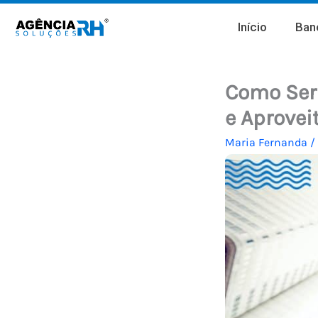
Ir
Início
Banc
para
o
conteúdo
Como Ser
e Aproveit
Maria Fernanda
/