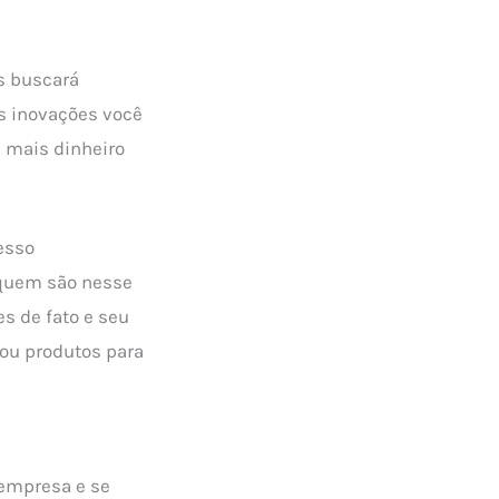
s buscará
s inovações você
á mais dinheiro
esso
 quem são nesse
s de fato e seu
 ou produtos para
 empresa e se