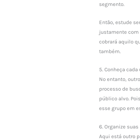
segmento.
Então, estude se
justamente com 
cobrará aquilo qu
também.
5. Conheça cada
No entanto, out
processo de busc
público alvo. Poi
esse grupo em es
6. Organize suas
Aqui está outro 