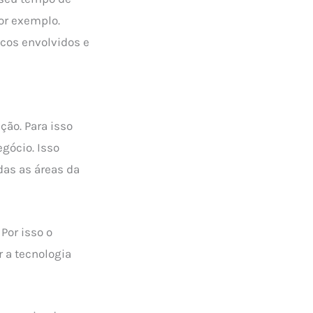
or exemplo.
scos envolvidos e
ção. Para isso
gócio. Isso
das as áreas da
Por isso o
 a tecnologia