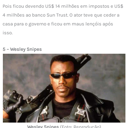
Pois ficou devendo US$ 14 milhões em impostos e US$
4 milhões ao banco Sun Trust. O ator teve que ceder a
casa para o governo e ficou em maus lençóis após
isso.
5 – Wesley Snipes
Wesley Snipes
(Foto: Reprodução)