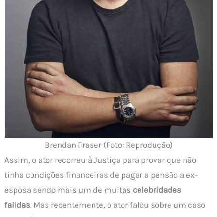
Brendan Fraser (Foto: Reprodução)
Assim, o ator recorreu à Justiça para provar que não
tinha condições financeiras de pagar a pensão a ex-
esposa sendo mais um de muitas
celebridades
falidas
. Mas recentemente, o ator falou sobre um caso