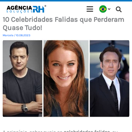
Ir
para
10 Celebridades Falidas que Perderam
o
Quase Tudo!
conteúdo
Marcela
/
10.08.2023
A princípio, saber quais as
celebridades falidas
, ou