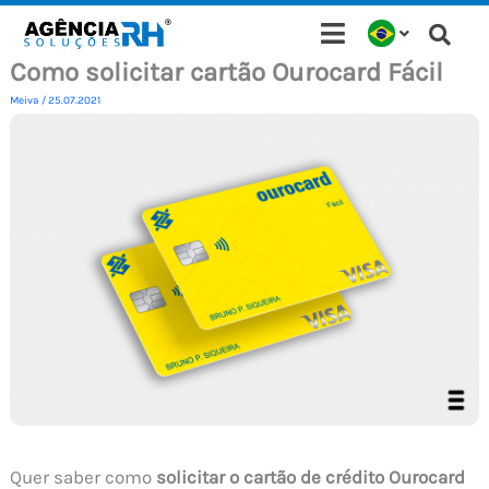
Ir
para
Como solicitar cartão Ourocard Fácil
o
Meiva
/
25.07.2021
conteúdo
Quer saber como
solicitar o cartão de crédito Ourocard