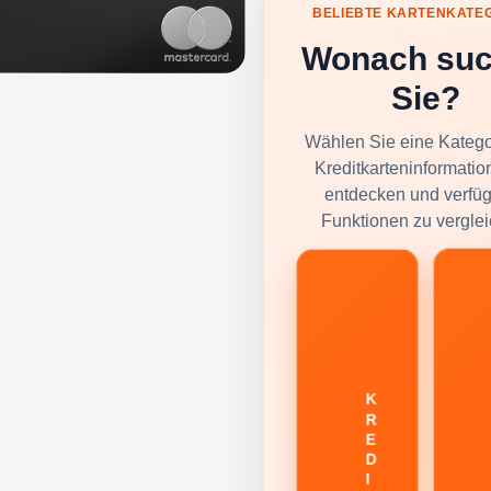
BELIEBTE KARTENKATE
Wonach su
Sie?
Wählen Sie eine Katego
Kreditkarteninformatio
entdecken und verfü
Funktionen zu verglei
K
R
E
D
I