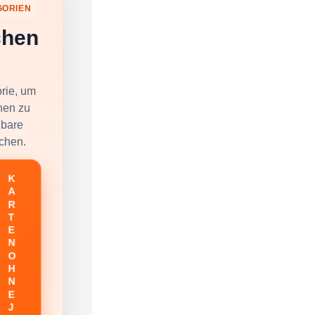
GORIEN
chen
rie, um
nen zu
gbare
chen.
K
A
R
T
E
N
O
H
N
E
J