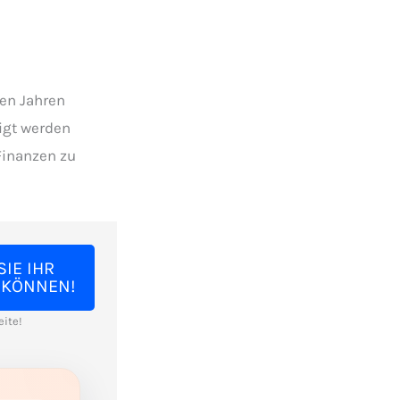
ten Jahren
digt werden
Finanzen zu
SIE IHR
 KÖNNEN!
eite!