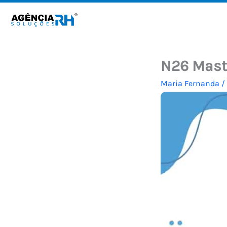
Ir
para
o
conteúdo
N26 Mast
Maria Fernanda
/