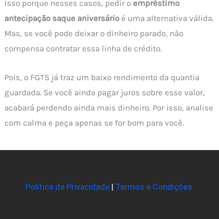
Isso porque nesses casos, pedir o
empréstimo
antecipação saque aniversário
é uma alternativa válida.
Mas, se você pode deixar o dinheiro parado, não
compensa contratar essa linha de crédito.
Pois, o FGTS já traz um baixo rendimento da quantia
guardada. Se você ainda pagar juros sobre esse valor,
acabará perdendo ainda mais dinheiro. Por isso, analise
com calma e peça apenas se for bom para você.
Política de Privacidade
|
Termos e Condições