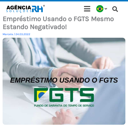
Ir
para
Empréstimo Usando o FGTS Mesmo
o
Estando Negativado!
conteúdo
Marcela
/
24.03.2022