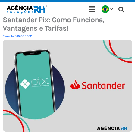
Ir
para
Santander Pix: Como Funciona,
o
Vantagens e Tarifas!
conteúdo
Marcela
/
05.05.2022