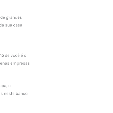
e de grandes
da sua casa
mo
de você é o
quenas empresas
opa, o
as neste banco.