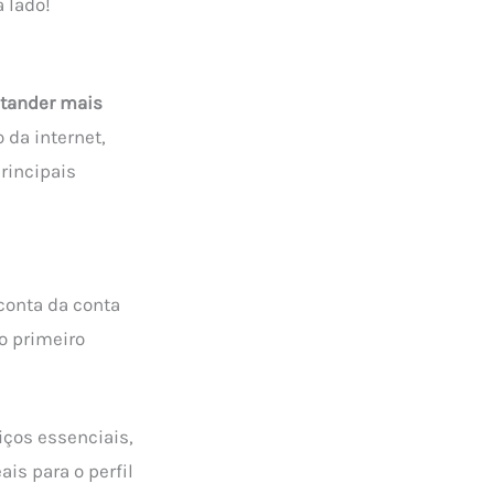
 lado!
tander mais
 da internet,
rincipais
conta da conta
o primeiro
iços essenciais,
is para o perfil