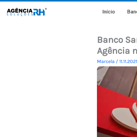
Ir
Início
Banc
para
o
conteúdo
Banco Sa
Agência n
Marcela
/
11.11.202