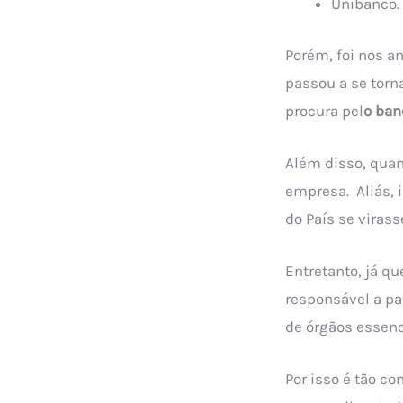
Unibanco.
Porém, foi nos a
passou a se torn
procura pel
o ban
Além disso, qua
empresa. Aliás, 
do País se viras
Entretanto, já q
responsável a pa
de órgãos essenci
Por isso é tão 