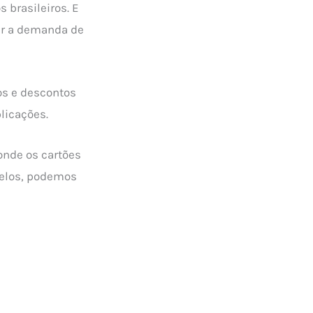
 brasileiros. E
er a demanda de
os e descontos
plicações.
onde os cartões
delos, podemos