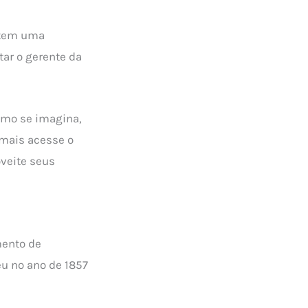
ê tem uma
tar o gerente da
omo se imagina,
 mais acesse o
veite seus
ento de
u no ano de 1857