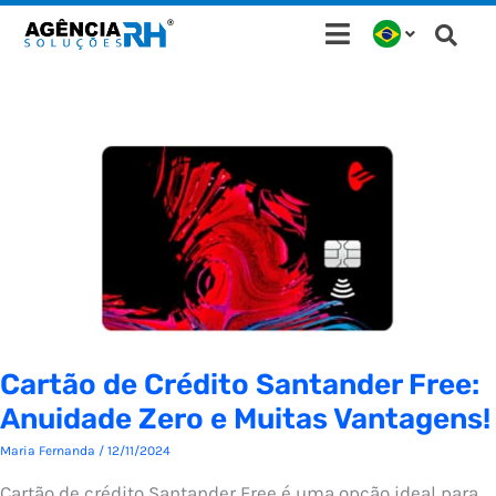
Ir
para
o
conteúdo
Cartão de Crédito Santander Free:
Anuidade Zero e Muitas Vantagens!
Maria Fernanda
/
12/11/2024
Cartão de crédito Santander Free é uma opção ideal para