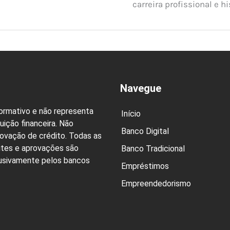
carreira profissional e hi
Navegue
formativo e não representa
Início
uição financeira. Não
Banco Digital
rovação de crédito. Todas as
ites e aprovações são
Banco Tradicional
lusivamente pelos bancos
Empréstimos
Empreendedorismo