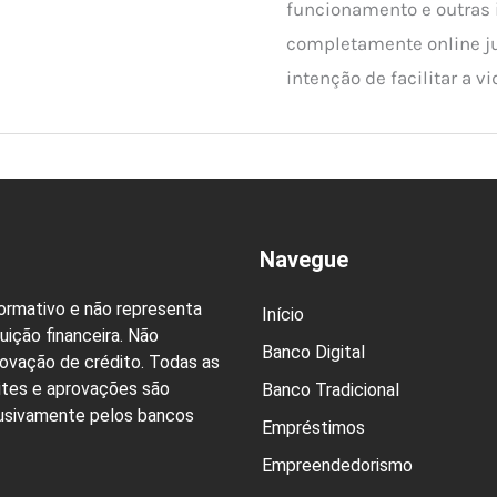
funcionamento e outras
completamente online j
intenção de facilitar a vi
Navegue
formativo e não representa
Início
uição financeira. Não
Banco Digital
rovação de crédito. Todas as
ites e aprovações são
Banco Tradicional
lusivamente pelos bancos
Empréstimos
Empreendedorismo