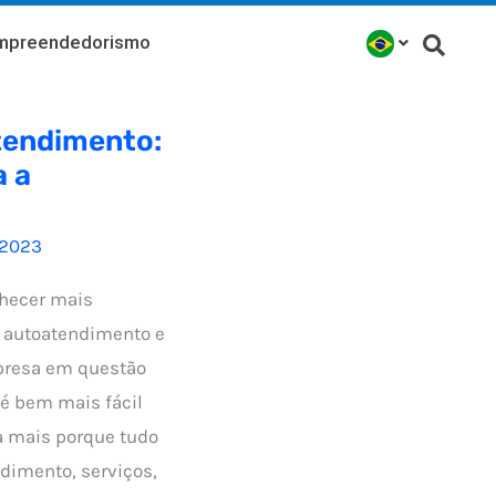
mpreendedorismo
tendimento:
 a
/2023
nhecer mais
a autoatendimento e
presa em questão
 é bem mais fácil
a mais porque tudo
dimento, serviços,