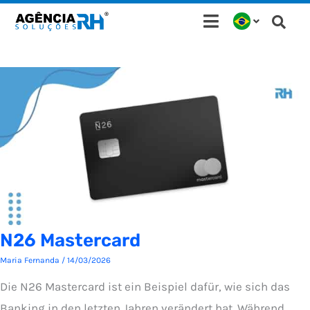
Ir
para
o
conteúdo
N26 Mastercard
Maria Fernanda
/
14/03/2026
Die N26 Mastercard ist ein Beispiel dafür, wie sich das
Banking in den letzten Jahren verändert hat. Während