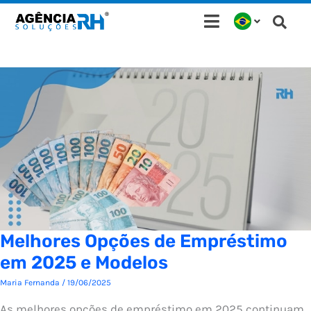
Ir
para
o
conteúdo
Melhores Opções de Empréstimo
em 2025 e Modelos
Maria Fernanda
/
19/06/2025
As melhores opções de empréstimo em 2025 continuam