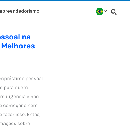
mpreendedorismo
ssoal na
s Melhores
empréstimo pessoal
te para quem
om urgência e não
de começar e nem
 fazer isso. Então,
ormações sobre