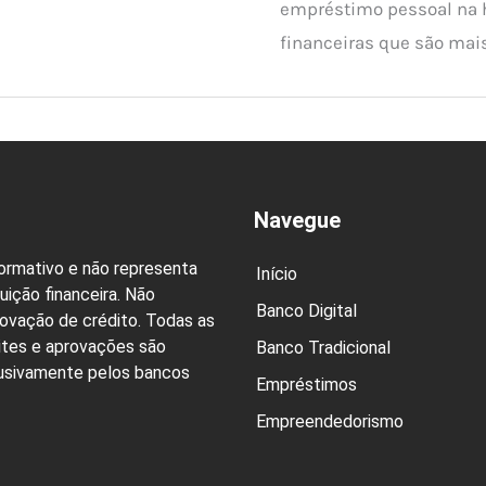
empréstimo pessoal na h
financeiras que são mais
Navegue
formativo e não representa
Início
uição financeira. Não
Banco Digital
rovação de crédito. Todas as
ites e aprovações são
Banco Tradicional
lusivamente pelos bancos
Empréstimos
Empreendedorismo