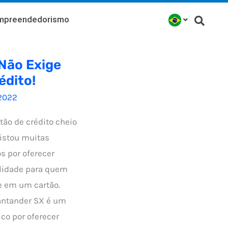
mpreendedorismo
Não Exige
édito!
2022
tão de crédito cheio
istou muitas
s por oferecer
alidade para quem
e em um cartão.
antander SX é um
co por oferecer