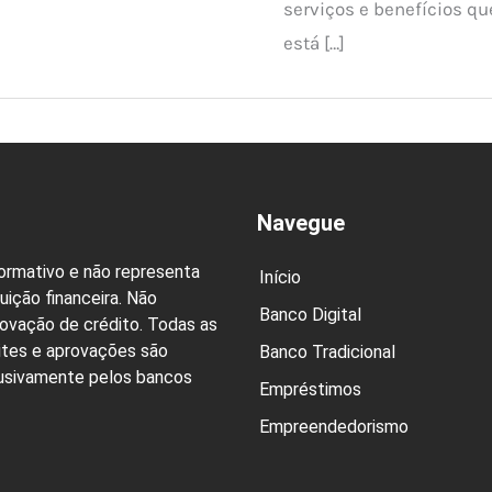
serviços e benefícios q
está […]
Navegue
formativo e não representa
Início
uição financeira. Não
Banco Digital
rovação de crédito. Todas as
ites e aprovações são
Banco Tradicional
lusivamente pelos bancos
Empréstimos
Empreendedorismo