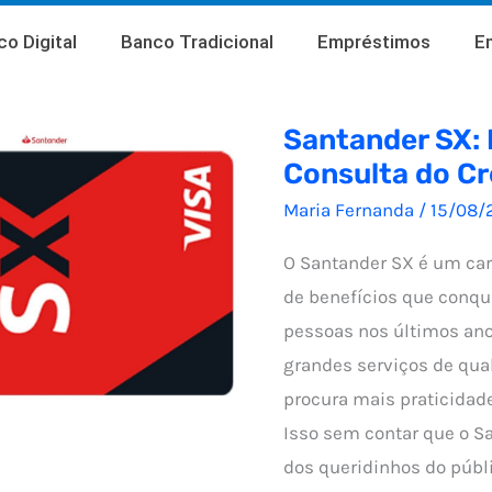
o Digital
Banco Tradicional
Empréstimos
E
Santander SX: 
Consulta do Cr
Maria Fernanda
/
15/08/
O Santander SX é um car
de benefícios que conqu
pessoas nos últimos ano
grandes serviços de qu
procura mais praticidad
Isso sem contar que o S
dos queridinhos do públi