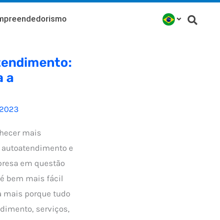
mpreendedorismo
tendimento:
 a
/2023
nhecer mais
a autoatendimento e
presa em questão
 é bem mais fácil
a mais porque tudo
dimento, serviços,