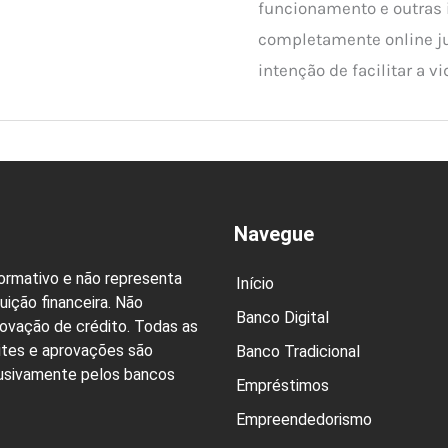
funcionamento e outras
completamente online j
intenção de facilitar a vi
Navegue
formativo e não representa
Início
uição financeira. Não
Banco Digital
rovação de crédito. Todas as
ites e aprovações são
Banco Tradicional
lusivamente pelos bancos
Empréstimos
Empreendedorismo