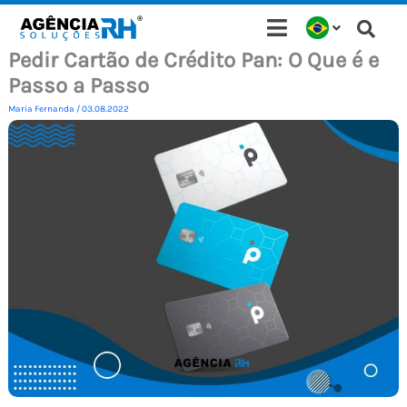
Ir
para
Pedir Cartão de Crédito Pan: O Que é e
o
Passo a Passo
conteúdo
Maria Fernanda
/
03.08.2022