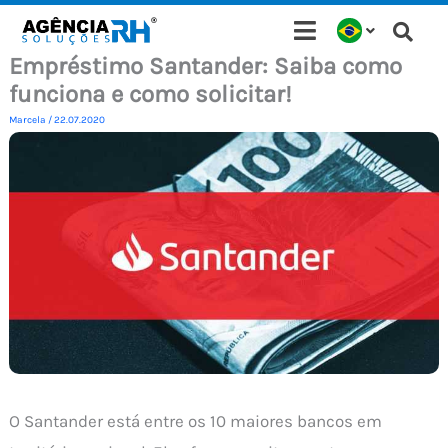
Ir
para
Empréstimo Santander: Saiba como
o
funciona e como solicitar!
conteúdo
Marcela
/
22.07.2020
O Santander está entre os 10 maiores bancos em