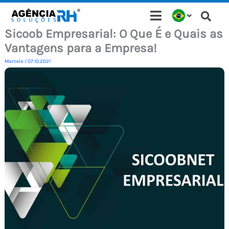
Ir
para
Sicoob Empresarial: O Que É e Quais as
o
Vantagens para a Empresa!
conteúdo
Marcela
/
07.10.2021