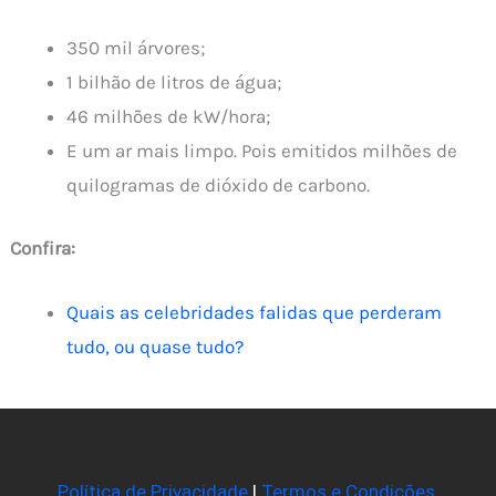
350 mil árvores;
1 bilhão de litros de água;
46 milhões de kW/hora;
E um ar mais limpo. Pois emitidos milhões de
quilogramas de dióxido de carbono.
Confira:
Quais as celebridades falidas que perderam
tudo, ou quase tudo?
Política de Privacidade
|
Termos e Condições