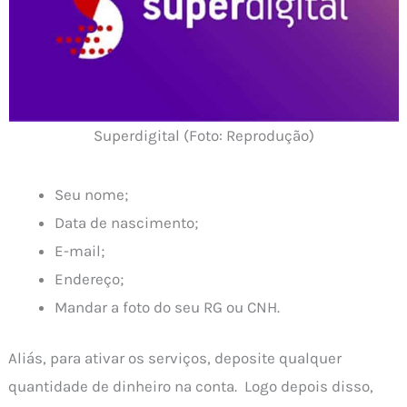
Superdigital (Foto: Reprodução)
Seu nome;
Data de nascimento;
E-mail;
Endereço;
Mandar a foto do seu RG ou CNH.
Aliás, para ativar os serviços, deposite qualquer
quantidade de dinheiro na conta. Logo depois disso,