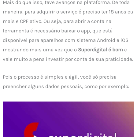
Mais do que isso, teve avanços na plataforma. De toda
maneira, para adquirir o serviço é preciso ter 18 anos ou
mais e CPF ativo. Ou seja, para abrir a conta na
ferramenta é necessário baixar o app, que está
disponível para aparelhos com sistema Android e iOS
mostrando mais uma vez que o
Superdigital é bom
e
vale muito a pena investir por conta de sua praticidade.
Pois o processo é simples e ágil, você só precisa
preencher alguns dados pessoais, como por exemplo: