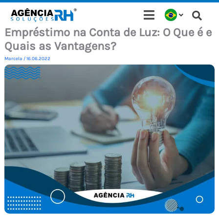
Ir
para
Empréstimo na Conta de Luz: O Que é e
o
Quais as Vantagens?
conteúdo
Marcela
/
16.06.2022