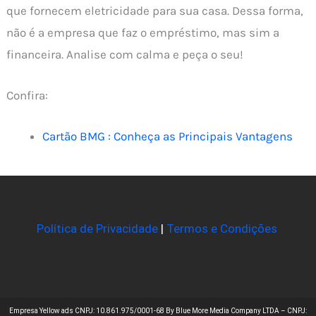
que fornecem eletricidade para sua casa. Dessa forma,
não é a empresa que faz o empréstimo, mas sim a
financeira. Analise com calma e peça o seu!
Confira:
Cartão BMG : Conheça as Principais Vantagens
Política de Privacidade
|
Termos e Condições
Empresa Yellow ads CNPJ: 10.861.975/0001-68 By Blue More Media Company LTDA – CNPJ: